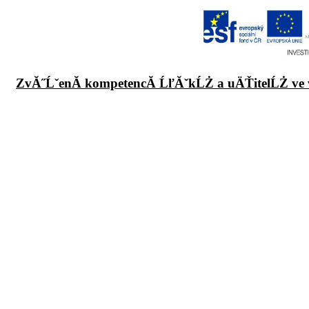
ZvĂ˝ĹˇenĂ­ kompetencĂ­ ĹľĂˇkĹŻ a uÄŤitelĹŻ ve