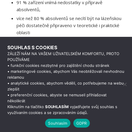
91 % zařízení vnímá nedostatky v přípravě
absolventů,
více než 80 % absolventů se necítí být na lázeňskou
péči dostatečně připraveno v teoretické i praktické
oblasti
.
SOUHLAS S COOKIES
ZÁLEŽÍ NÁM NA VAŠEM UŽIVATELSKÉM KOMFORTU, PROTO
Projekt reaguje na tyto potřeby a vytváří vzdělávací
POUŽÍVÁME
nástroje, které systematicky zlepší přípravu budoucích
• funkční cookies nezbytné pro zajištění chodu stránek
zdravotních sester a podpoří digitalizaci výuky.
• marketingové cookies, abychom Vás neobtěžovali nevhodnou
reklamou
Doba realizace:
1. 9. 2024 – 31. 8. 2026
• analytické cookies, abychom věděli, co potřebujeme na webu
zlepšit
• preferenční cookies, abyste se nemuseli přihlašovat
Potřebujete poradit?
Zeptejte se našeho
několikrát
Kliknutím na tlačítko
SOUHLASÍM
vyjadřujete svůj souhlas s
využívaním cookies a se zpracováním údajů.
Souhlasím
GDPR