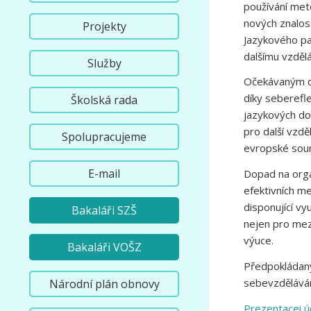
používání met
nových znalost
Projekty
Jazykového pas
dalšímu vzděl
Služby
Očekávaným do
díky seberefle
Školská rada
jazykových dov
pro další vzd
Spolupracujeme
evropské soun
E-mail
Dopad na orga
efektivních me
disponující vy
Bakaláři SZŠ
nejen pro mezi
výuce.
Bakaláři VOŠZ
Předpokládaný
sebevzdělávání
Národní plán obnovy
Prezentacei ú