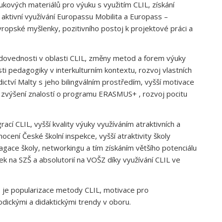
ových materiálů pro výuku s využitím CLIL, získání
 aktivní využívání Europassu Mobilita a Europass –
vropské myšlenky, pozitivního postoj k projektové práci a
dovednosti v oblasti CLIL, změny metod a forem výuky
sti pedagogiky v interkulturním kontextu, rozvoj vlastních
ictví Malty s jeho bilingválním prostředím, vyšší motivace
í, zvýšení znalostí o programu ERASMUS+ , rozvoj pocitu
í CLIL, vyšší kvality výuky využíváním atraktivních a
cení České školní inspekce, vyšší atraktivity školy
agace školy, networkingu a tím získáním většího potenciálu
k na SZŠ a absolutorií na VOŠZ díky využívání CLIL ve
 je popularizace metody CLIL, motivace pro
odickými a didaktickými trendy v oboru.