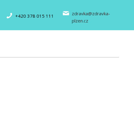
zdravka@zdravka-
+420 378 015 111
plzen.cz