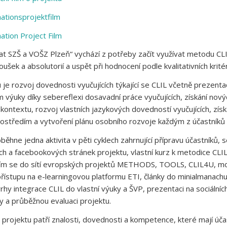
ationsprojektfilm
ation Project Film
at SZŠ a VOŠZ Plzeň“ vychází z potřeby začít využívat metodu CLI
oušek a absolutorií a uspět při hodnocení podle kvalitativních kritér
 je rozvoj dovednosti vyučujících týkající se CLIL včetně prezent
výuky díky sebereflexi dosavadní práce vyučujících, získání novýc
 kontextu, rozvoj vlastních jazykových dovedností vyučujících, zís
prostředím a vytvoření plánu osobního rozvoje každým z účastníků
běhne jedna aktivita v pěti cyklech zahrnující přípravu účastníků,
h a facebookových stránek projektu, vlastní kurz k metodice CLI
ím se do sítí evropských projektů METHODS, TOOLS, CLIL4U, možn
řístupu na e-learningovou platformu ETI, články do minialmanach
rhy integrace CLIL do vlastní výuky a ŠVP, prezentaci na sociální
y a průběžnou evaluaci projektu.
projektu patří znalosti, dovednosti a kompetence, které mají účast