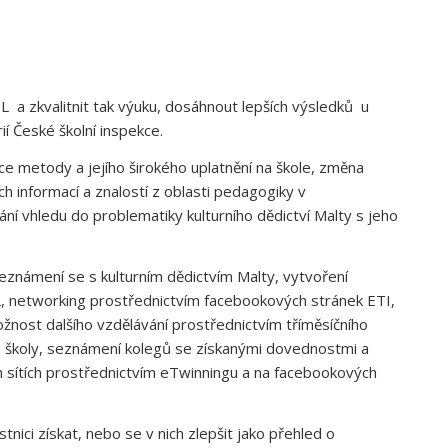
L a zkvalitnit tak výuku, dosáhnout lepších výsledků u
ií České školní inspekce.
ace metody a jejího širokého uplatnění na škole, změna
h informací a znalostí z oblasti pedagogiky v
kání vhledu do problematiky kulturního dědictví Malty s jeho
 seznámení se s kulturním dědictvím Malty, vytvoření
L, networking prostřednictvím facebookových stránek ETI,
ost dalšího vzdělávání prostřednictvím tříměsíčního
u školy, seznámení kolegů se získanými dovednostmi a
ch sítích prostřednictvím eTwinningu a na facebookových
nici získat, nebo se v nich zlepšit jako přehled o