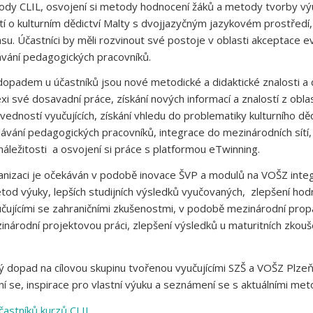
ody CLIL, osvojení si metody hodnocení žáků a metody tvorby výuk
í o kulturním dědictví Malty s dvojjazyčným jazykovém prostředí,
u. Účastníci by měli rozvinout své postoje v oblasti akceptace e
ávání pedagogických pracovníků.
padem u účastníků jsou nové metodické a didaktické znalosti a 
xi své dosavadní práce, získání nových informací a znalostí z obla
edností vyučujících, získání vhledu do problematiky kulturního děd
ělávání pedagogických pracovníků, integrace do mezinárodních sít
áležitosti a osvojení si práce s platformou eTwinning.
nizaci je očekáván v podobě inovace ŠVP a modulů na VOŠZ integrac
tod výuky, lepších studijních výsledků vyučovaných, zlepšení hodno
učujícími se zahraničními zkušenostmi, v podobě mezinárodní prop
národní projektovou práci, zlepšení výsledků u maturitních zkouše
 dopad na cílovou skupinu tvořenou vyučujícími SZŠ a VOŠZ Plzeň
 se, inspirace pro vlastní výuku a seznámení se s aktuálními met
častníků kurzů CLIL