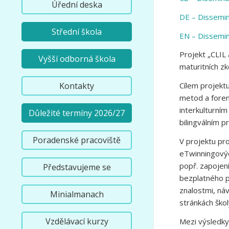
Úřední deska
DE – Dissemin
Střední škola
EN – Dissemin
Projekt „CLIL 
Vyšší odborná škola
maturitních zk
Cílem projektu
Kontakty
metod a forem 
interkulturním
Důležité termíny 2026/27
bilingválním 
Poradenské pracoviště
V projektu pro
eTwinningovýc
popř. zapojen
Představujeme se
bezplatného p
znalostmi, náv
Minialmanach
stránkách škol
Vzdělávací kurzy
Mezi výsledky 