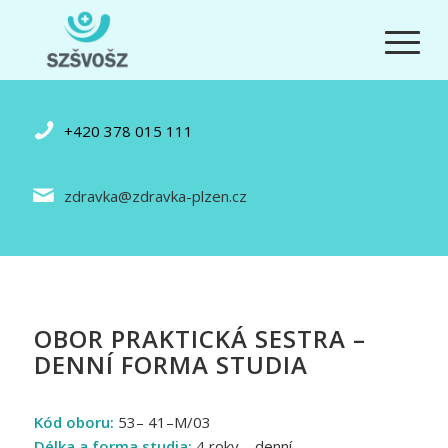
+420 378 015 111
zdravka@zdravka-plzen.cz
OBOR PRAKTICKÁ SESTRA –
DENNÍ FORMA STUDIA
Kód oboru:
53– 41–M/03
Délka a forma studia:
4 roky – denní