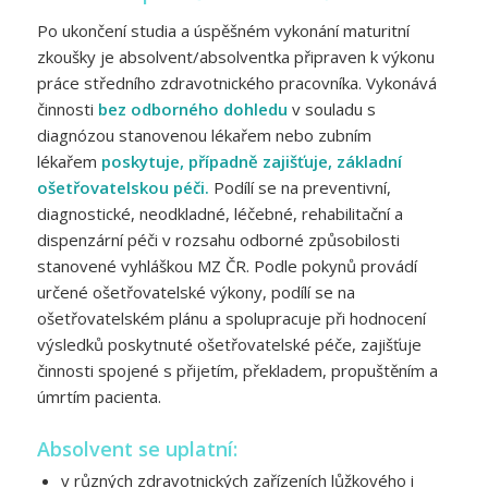
Po ukončení studia a úspěšném vykonání maturitní
zkoušky je absolvent/absolventka připraven k výkonu
práce středního zdravotnického pracovníka. Vykonává
činnosti
bez odborného dohledu
v souladu s
diagnózou stanovenou lékařem nebo zubním
lékařem
poskytuje, případně zajišťuje, základní
ošetřovatelskou péči.
Podílí se na preventivní,
diagnostické, neodkladné, léčebné, rehabilitační a
dispenzární péči v rozsahu odborné způsobilosti
stanovené vyhláškou MZ ČR. Podle pokynů provádí
určené ošetřovatelské výkony, podílí se na
ošetřovatelském plánu a spolupracuje při hodnocení
výsledků poskytnuté ošetřovatelské péče, zajišťuje
činnosti spojené s přijetím, překladem, propuštěním a
úmrtím pacienta.
Absolvent se uplatní:
v různých zdravotnických zařízeních lůžkového i