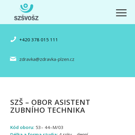
+420 378 015 111
zdravka@zdravka-plzen.cz
SZŠ – OBOR ASISTENT
ZUBNÍHO TECHNIKA
Kód oboru:
53– 44–M/03
Délka a forma studia:
4 roky – denní