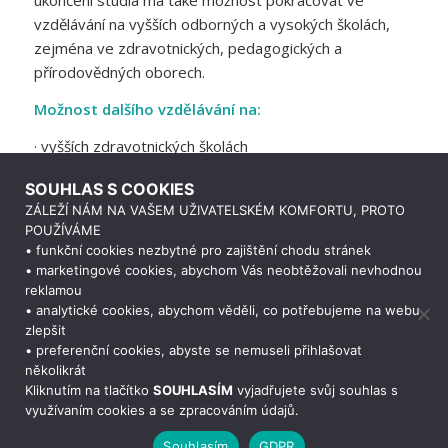
ukončení studia má také možnost pokračovat ve
vzdělávání na vyšších odborných a vysokých školách,
zejména ve zdravotnických, pedagogických a
přírodovědných oborech.
Možnost dalšího vzdělávání na:
· vyšších zdravotnických školách
· vysokých školách zdravotnického a sociálního směru –
SOUHLAS S COOKIES
bakalářský a magisterský stupeň
ZÁLEŽÍ NÁM NA VAŠEM UŽIVATELSKÉM KOMFORTU, PROTO
POUŽÍVÁME
· lékařské fakulty (Praha, Plzeň, Hradec Králové,
• funkční cookies nezbytné pro zajištění chodu stránek
Olomouc, Brno)
• marketingové cookies, abychom Vás neobtěžovali nevhodnou
reklamou
· zdravotně sociální fakulty (České Budějovice, Ostrava)
• analytické cookies, abychom věděli, co potřebujeme na webu
zlepšit
· jiných vysokých školách
• preferenční cookies, abyste se nemuseli přihlašovat
několikrát
Potřebujete poradit?
Zeptejte se n
Aktuální učební plán a kompletní text ŠVP je k dispozici
Kliknutím na tlačítko
SOUHLASÍM
vyjadřujete svůj souhlas s
na webových stránkách školy.
využívaním cookies a se zpracováním údajů.
Souhlasím
GDPR