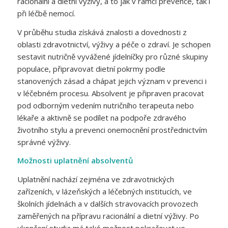
racionální a dietní výživy, a to jak v rámci prevence, tak i
při léčbě nemocí.
V průběhu studia získává znalosti a dovednosti z
oblasti zdravotnictví, výživy a péče o zdraví. Je schopen
sestavit nutričně vyvážené jídelníčky pro různé skupiny
populace, připravovat dietní pokrmy podle
stanovených zásad a chápat jejich význam v prevenci i
v léčebném procesu. Absolvent je připraven pracovat
pod odborným vedením nutričního terapeuta nebo
lékaře a aktivně se podílet na podpoře zdravého
životního stylu a prevenci onemocnění prostřednictvím
správné výživy.
Možnosti uplatnění absolventů
Uplatnění nachází zejména ve zdravotnických
zařízeních, v lázeňských a léčebných institucích, ve
školních jídelnách a v dalších stravovacích provozech
zaměřených na přípravu racionální a dietní výživy. Po