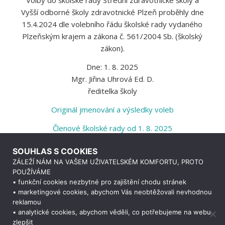
Volby do školské rady Střední zdravotnické školy a
Vyšší odborné školy zdravotnické Plzeň proběhly dne
15.4.2024 dle volebního řádu školské rady vydaného
Plzeňským krajem a zákona č. 561/2004 Sb. (školský
zákon).
Dne: 1. 8. 2025
Mgr. Jiřina Uhrová Ed. D.
ředitelka školy
Originál jmenování a výsledky voleb
Členové školské rady od 1. 8. 2025
SOUHLAS S COOKIES
Zápisy
ZÁLEŽÍ NÁM NA VAŠEM UŽIVATELSKÉM KOMFORTU, PROTO
POUŽÍVÁME
Jednací řád
• funkční cookies nezbytné pro zajištění chodu stránek
• marketingové cookies, abychom Vás neobtěžovali nevhodnou
reklamou
Volební řád školské rady
• analytické cookies, abychom věděli, co potřebujeme na webu
Informace k volebnímu řádu
zlepšit