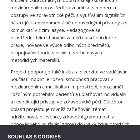
mezinárodního prostředí, seznámí se s moderními
postupy ve zdravotnické péči, s využíváním digitálních
nástrojů, s environmentálně odpovědnými přístupy a s
komunikací v cizím jazyce. Pedagogové se
prostřednictvím stínování zaměří na sdílení dobré
praxe, inovace ve výuce odborných předmětů,
propojování teorie s praxí a tvorbu nových
metodických materiálů.
Projekt podporuje také inkluzi a diverzitu ve vzdělávání.
Součástí mobilit je rozvoj schopnosti pracovat v
mezinárodním a multikulturním prostředí, porozumět
rozdílným potřebám pacientů a uplatňovat individuální
a respektující přístup ve zdravotnické péči. Důležitou
oblastí projektu je rovněž začleňování témat
udržitelnosti, prevence, zdravotní gramotnosti a
odpovědného využívání zdrojů do výuky zdravotnických
oborů.
SOUHLAS S COOKIES