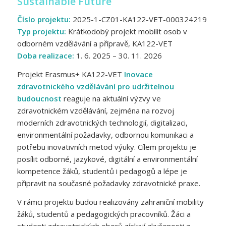
Sustainable Future
Číslo projektu:
2025-1-CZ01-KA122-VET-000324219
Typ projektu:
Krátkodobý projekt mobilit osob v
odborném vzdělávání a přípravě, KA122-VET
Doba realizace:
1. 6. 2025 – 30. 11. 2026
Projekt Erasmus+ KA122-VET
Inovace
zdravotnického vzdělávání pro udržitelnou
budoucnost
reaguje na aktuální výzvy ve
zdravotnickém vzdělávání, zejména na rozvoj
moderních zdravotnických technologií, digitalizaci,
environmentální požadavky, odbornou komunikaci a
potřebu inovativních metod výuky. Cílem projektu je
posílit odborné, jazykové, digitální a environmentální
kompetence žáků, studentů i pedagogů a lépe je
připravit na současné požadavky zdravotnické praxe.
V rámci projektu budou realizovány zahraniční mobility
žáků, studentů a pedagogických pracovníků. Žáci a
studenti zdravotnických oborů získají zkušenosti z