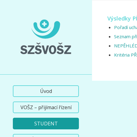
Výsledky P
Pořadí uch
Seznam při
NEPĚHLÉDNĚ
Kritéria PŘ
Úvod
VOŠZ – přijímací řízení
STUDENT