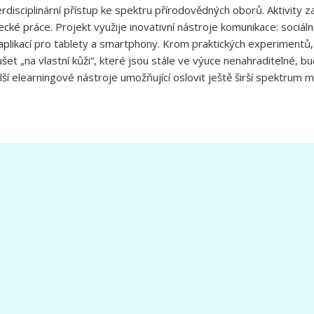
erdisciplinární přístup ke spektru přírodovědných oborů. Aktivity 
ké práce. Projekt využije inovativní nástroje komunikace: sociáln
plikací pro tablety a smartphony. Krom praktických experimentů,
šet „na vlastní kůži“, které jsou stále ve výuce nenahraditelné, b
lší elearningové nástroje umožňující oslovit ještě širší spektrum