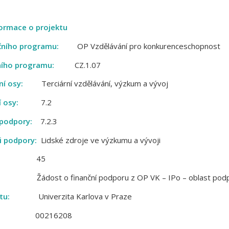
ormace o projektu
čního programu:
OP Vzdělávání pro konkurenceschopnost
ního programu:
CZ.1.07
ní osy:
Terciární vzdělávání, výzkum a vývoj
í osy:
7.2
 podpory:
7.2.3
i podpory:
Lidské zdroje ve výzkumu a vývoji
45
:
Žádost o finanční podporu z OP VK – IPo – oblast podp
tu:
Univerzita Karlova v Praze
216208