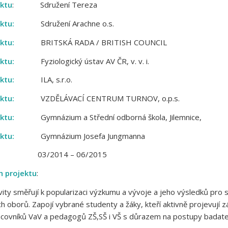
ektu
: Sdružení Tereza
ektu:
Sdružení Arachne o.s.
ktu:
BRITSKÁ RADA / BRITISH COUNCIL
ktu:
Fyziologický ústav AV ČR, v. v. i.
ektu:
ILA, s.r.o.
ektu:
VZDĚLÁVACÍ CENTRUM TURNOV, o.p.s.
ektu:
Gymnázium a Střední odborná škola, Jilemnice,
ektu:
Gymnázium Josefa Jungmanna
03/2014 – 06/2015
h projektu
:
vity směřují k popularizaci výzkumu a vývoje a jeho výsledků pr
h oborů. Zapojí vybrané studenty a žáky, kteří aktivně projevují 
acovníků VaV a pedagogů ZŠ,SŠ i VŠ s důrazem na postupy badate