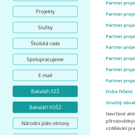
Partner proj
Projekty
Partner proj
Partner proje
Služby
Partner proje
Školská rada
Partner proj
Partner proj
Spolupracujeme
Partner proj
E-mail
Partner proj
Bakaláři SZŠ
Doba řešení:
Stručný obsa
Bakaláři VOŠZ
Navržené akti
přírodovědnýc
Národní plán obnovy
vzdělávání pr