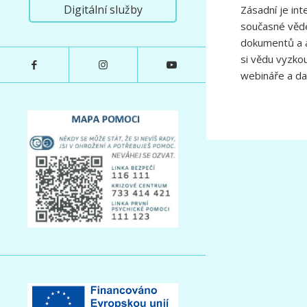
Digitální služby
Zásadní je int
současné vědec
dokumentů a a
si vědu vyzkou
webináře a da