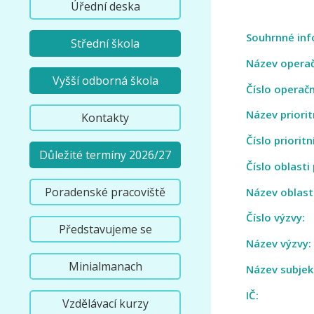
Úřední deska
Souhrnné inf
Střední škola
Název opera
Vyšší odborná škola
Číslo operač
Název priorit
Kontakty
Číslo prioritn
Důležité termíny 2026/27
Číslo oblasti
Poradenské pracoviště
Název oblast
Číslo výzvy:
Představujeme se
Název výzvy
Minialmanach
Název subjek
IČ:
00
Vzdělávací kurzy