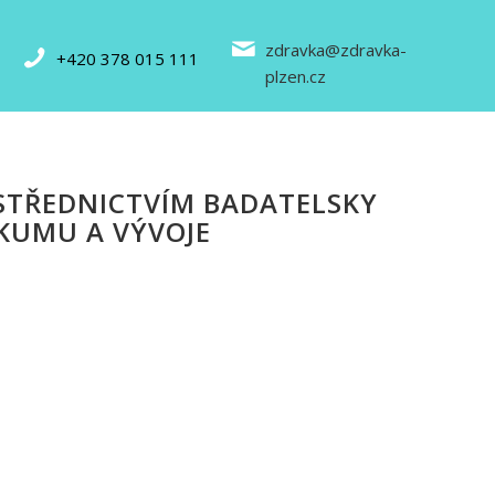
zdravka@zdravka-
+420 378 015 111
plzen.cz
TŘEDNICTVÍM BADATELSKY
KUMU A VÝVOJE