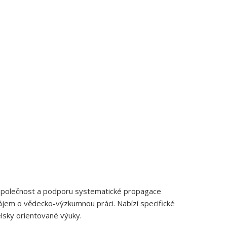
o společnost a podporu systematické propagace
zájem o vědecko-výzkumnou práci. Nabízí specifické
lsky orientované výuky.