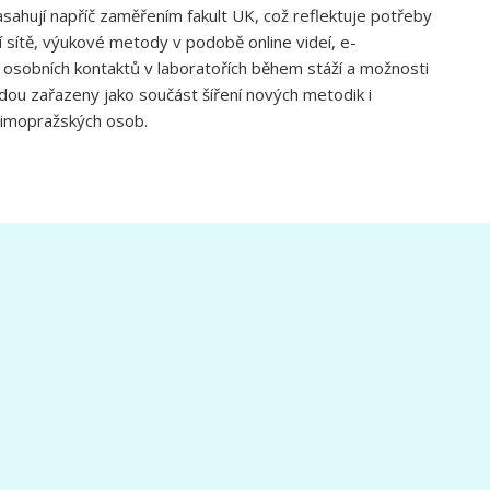
zasahují napříč zaměřením fakult UK, což reflektuje potřeby
í sítě, výukové metody v podobě online videí, e-
 osobních kontaktů v laboratořích během stáží a možnosti
udou zařazeny jako součást šíření nových metodik i
 mimopražských osob.