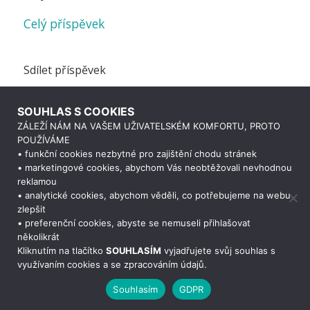
Celý příspěvek
Sdílet příspěvek
SOUHLAS S COOKIES
ZÁLEŽÍ NÁM NA VAŠEM UŽIVATELSKÉM KOMFORTU, PROTO
POUŽÍVÁME
• funkční cookies nezbytné pro zajištění chodu stránek
• marketingové cookies, abychom Vás neobtěžovali nevhodnou
reklamou
• analytické cookies, abychom věděli, co potřebujeme na webu
zlepšit
• preferenční cookies, abyste se nemuseli přihlašovat
Potřebujete poradit?
Zeptejte se našeho
několikrát
asistenta
Chettyho
.
Kliknutím na tlačítko
SOUHLASÍM
vyjadřujete svůj souhlas s
využívaním cookies a se zpracováním údajů.
Souhlasím
GDPR