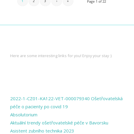
1
2
3
›
»
Page 1 of 22
INTERESTING LINKS
Here are some interesting links for you! Enjoy your stay :)
PAGES
2022-1-CZ01-KA122-VET-000079340 Ošetřovatelská
péče o pacienty po covid 19
Absolutorium
Aktuální trendy ošetřovatelské péče v Bavorsku
Asistent zubního technika 2023