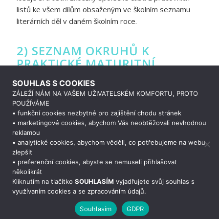
listů ke všem dílům obsaženým ve školním seznamu
literárních děl v daném školním roce.
2) SEZNAM OKRUHŮ K
PRAKTICKÉ MATURITNÍ
ZKOUŠCE
SOUHLAS S COOKIES
ZÁLEŽÍ NÁM NA VAŠEM UŽIVATELSKÉM KOMFORTU, PROTO
Zdravotnické lyceum (pro školní rok 2025/2026)
POUŽÍVÁME
• funkční cookies nezbytné pro zajištění chodu stránek
• marketingové cookies, abychom Vás neobtěžovali nevhodnou
Archiv 2018/2020
reklamou
• analytické cookies, abychom věděli, co potřebujeme na webu
Archiv 2016/2017
zlepšit
• preferenční cookies, abyste se nemuseli přihlašovat
Archiv 2015/2016
Potřebujete poradit?
Zeptejte se našeho asi
několikrát
Kliknutím na tlačítko
SOUHLASÍM
vyjadřujete svůj souhlas s
Archiv 2014/2015
využívaním cookies a se zpracováním údajů.
Souhlasím
GDPR