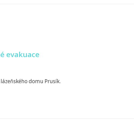
né evakuace
e lázeňského domu Prusík.