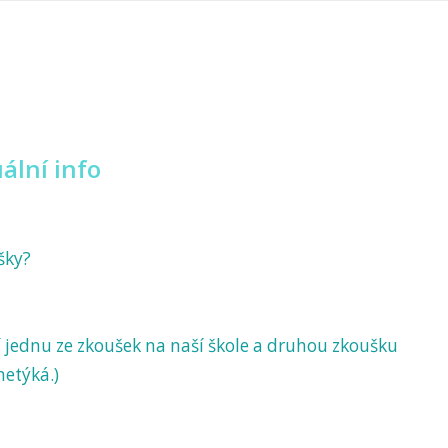
uální info
šky?
í jednu ze zkoušek na naší škole a druhou zkoušku
netýká.)