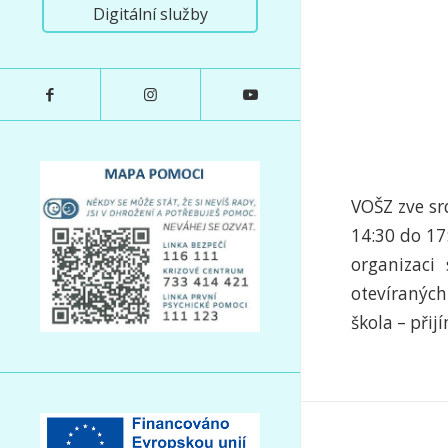
Digitální služby
VOŠZ zve sr
14:30 do 17
organizaci
otevíraných
škola – přijí