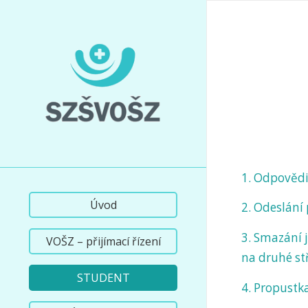
1. Odpovědi
Úvod
2. Odeslání
3. Smazání 
VOŠZ – přijímací řízení
na druhé stř
STUDENT
4. Propustk