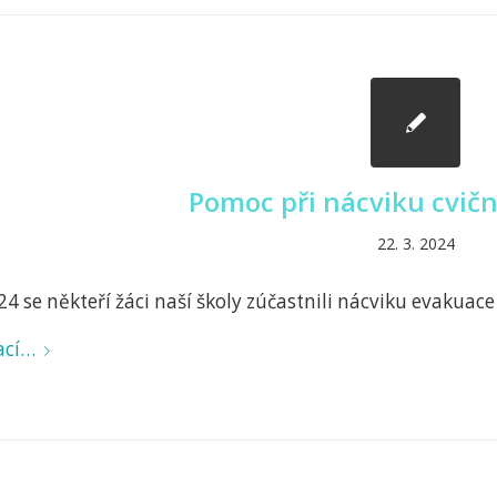
Pomoc při nácviku cvič
22. 3. 2024
24 se někteří žáci naší školy zúčastnili nácviku evakuac
ací…