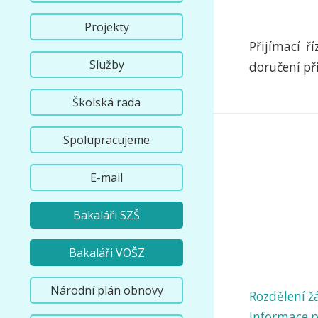
Projekty
Přijímací ř
Služby
doručení při
Školská rada
Spolupracujeme
E-mail
Bakaláři SZŠ
Bakaláři VOŠZ
Národní plán obnovy
Rozdělení ž
Informace pr