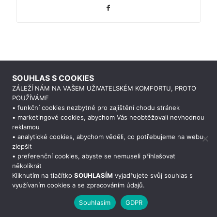
SOUHLAS S COOKIES
ZÁLEŽÍ NÁM NA VAŠEM UŽIVATELSKÉM KOMFORTU, PROTO
POUŽÍVÁME
• funkční cookies nezbytné pro zajištění chodu stránek
• marketingové cookies, abychom Vás neobtěžovali nevhodnou
reklamou
• analytické cookies, abychom věděli, co potřebujeme na webu
zlepšit
• preferenční cookies, abyste se nemuseli přihlašovat
Potřebujete poradit?
Zeptejte se našeho
asistenta
Che
několikrát
Kliknutím na tlačítko
SOUHLASÍM
vyjadřujete svůj souhlas s
využívaním cookies a se zpracováním údajů.
Souhlasím
GDPR