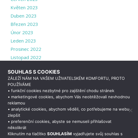
Květen 2023
Duben 2023
Březen 2023
Únor 2023
Leden 2023
Prosinec 2022
Listopad 2022
Říjen 2022
SOUHLAS S COOKIES
Září 2022
ZÁLEŽÍ NÁM NA VAŠEM UŽIVATELSKÉM KOMFORTU, PROTO
Srpen 2022
POUŽÍVÁME
Červenec 2022
• funkční cookies nezbytné pro zajištění chodu stránek
• marketingové cookies, abychom Vás neobtěžovali nevhodnou
Duben 2022
reklamou
Březen 2022
• analytické cookies, abychom věděli, co potřebujeme na webu
zlepšit
• preferenční cookies, abyste se nemuseli přihlašovat
Potřebujete poradit?
Zeptejte se našeho
asistenta
Chettyho
.
několikrát
Kliknutím na tlačítko
SOUHLASÍM
vyjadřujete svůj souhlas s