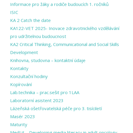
Informace pro žáky a rodiče budoucích 1. ročníků
ISIC
KA 2 Catch the date
KA122-VET 2025- Inovace zdravotnického vzdělávání
pro udržitelnou budoucnost
KA2 Critical Thinking, Communicational and Social Skills
Development
Knihovna, studovna – kontaktní údaje
Kontakty
Konzultační hodiny
Kopírování
Lab.technika – prac.sešit pro 1LAA
Laboratorní asistent 2023
Lázeňská ošetřovatelská péče pro 3. tisíciletí
Masér 2023
Maturity
MedLit – Developing media literacy in adult oncology