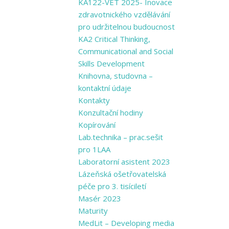
KA122-VET 2025- Inovace
zdravotnického vzdělávání
pro udržitelnou budoucnost
KA2 Critical Thinking,
Communicational and Social
Skills Development
Knihovna, studovna –
kontaktní údaje
Kontakty
Konzultační hodiny
Kopírování
Lab.technika – prac.sešit
pro 1LAA
Laboratorní asistent 2023
Lázeňská ošetřovatelská
péče pro 3. tisíciletí
Masér 2023
Maturity
MedLit – Developing media