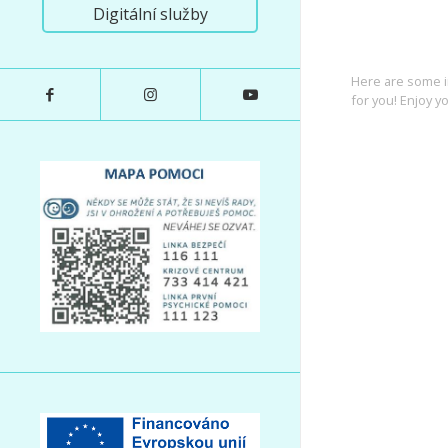
Digitální služby
INTEREST
Here are some i
for you! Enjoy yo