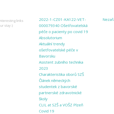
ING LINKS
PAGES
CATE
2022-1-CZ01-KA122-VET-
Nezař
nteresting links
000079340 Ošetřovatelská
ur stay :)
péče o pacienty po covid 19
Absolutorium
Aktuální trendy
ošetřovatelské péče v
Bavorsku
Asistent zubního technika
2023
Charakteristika oborů SZŠ
Článek německých
studentek z bavorské
partnerské zdravotnické
školy
CLIL at SZŠ a VOŠZ Plzeň
Covid 19