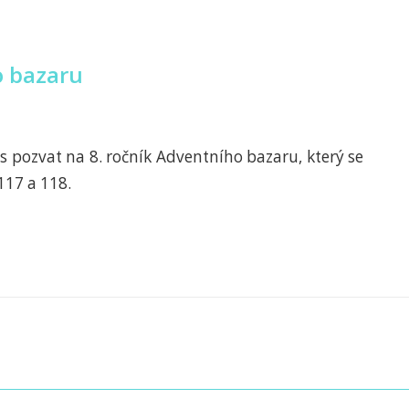
o bazaru
ás pozvat na 8. ročník Adventního bazaru, který se
117 a 118.