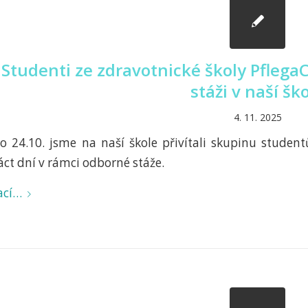
Studenti ze zdravotnické školy Pfle
stáži v naší šk
4. 11. 2025
o 24.10. jsme na naší škole přivítali skupinu student
náct dní v rámci odborné stáže.
ací…