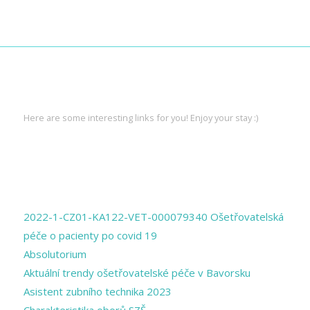
INTERESTING LINKS
Here are some interesting links for you! Enjoy your stay :)
PAGES
2022-1-CZ01-KA122-VET-000079340 Ošetřovatelská
péče o pacienty po covid 19
Absolutorium
Aktuální trendy ošetřovatelské péče v Bavorsku
Asistent zubního technika 2023
Charakteristika oborů SZŠ