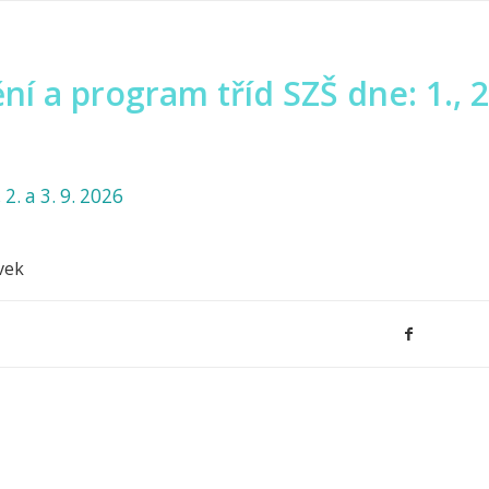
í a program tříd SZŠ dne: 1., 2.
 2. a 3. 9. 2026
vek