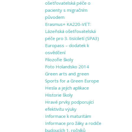
ošetřovatelská péče o
pacienty s migračním
původem
Erasmus+ KA220-VET:
Lázeňská ošetřovatelská
péče pro 3. tisíciletí (SPA3)
Europass – dodatek k
osvědčení
Filozofie školy
Foto Holandsko 2014
Green arts and ​green
Sports for a ​Green Europe
Hesla a jejich aplikace
Historie školy
Hravé prvky podporující
efektivitu výuky
Informace k maturitám
Informace pro žáky a rodiče
budoucích 1. ročníků