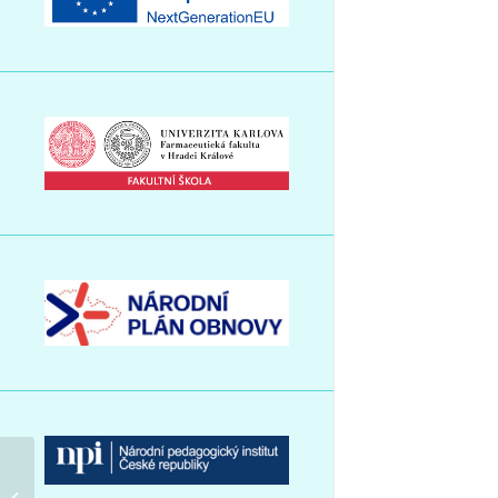
ČEZ RunTour Plzeň – 11. ročník