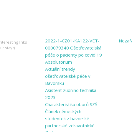
ING LINKS
PAGES
CATE
2022-1-CZ01-KA122-VET-
Nezař
nteresting links
000079340 Ošetřovatelská
ur stay :)
péče o pacienty po covid 19
Absolutorium
Aktuální trendy
ošetřovatelské péče v
Bavorsku
Asistent zubního technika
2023
Charakteristika oborů SZŠ
Článek německých
studentek z bavorské
partnerské zdravotnické