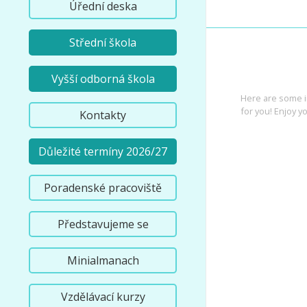
Úřední deska
Střední škola
INTEREST
Vyšší odborná škola
Here are some i
for you! Enjoy yo
Kontakty
Důležité termíny 2026/27
Poradenské pracoviště
Představujeme se
Minialmanach
Vzdělávací kurzy