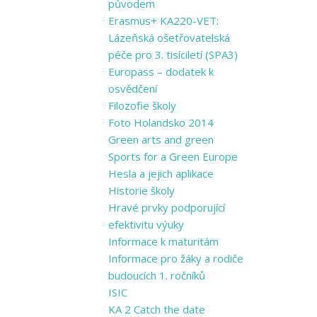
původem
Erasmus+ KA220-VET:
Lázeňská ošetřovatelská
péče pro 3. tisíciletí (SPA3)
Europass – dodatek k
osvědčení
Filozofie školy
Foto Holandsko 2014
Green arts and ​green
Sports for a ​Green Europe
Hesla a jejich aplikace
Historie školy
Hravé prvky podporující
efektivitu výuky
Informace k maturitám
Informace pro žáky a rodiče
budoucích 1. ročníků
ISIC
KA 2 Catch the date