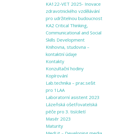
KA122-VET 2025- Inovace
zdravotnického vzdělávání
pro udržitelnou budoucnost
KA2 Critical Thinking,
Communicational and Social
Skills Development
Knihovna, studovna –
kontaktní údaje
Kontakty
Konzultační hodiny
Kopírování
Lab.technika – prac.sešit
pro 1LAA
Laboratorní asistent 2023
Lázeňská ošetřovatelská
péče pro 3. tisíciletí
Masér 2023
Maturity
MedLit – Developing media