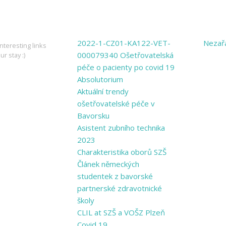
ING LINKS
PAGES
CATE
2022-1-CZ01-KA122-VET-
Nezař
nteresting links
000079340 Ošetřovatelská
ur stay :)
péče o pacienty po covid 19
Absolutorium
Aktuální trendy
ošetřovatelské péče v
Bavorsku
Asistent zubního technika
2023
Charakteristika oborů SZŠ
Článek německých
studentek z bavorské
partnerské zdravotnické
školy
CLIL at SZŠ a VOŠZ Plzeň
Covid 19