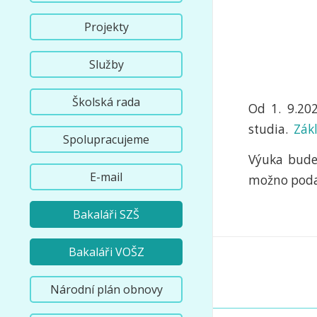
Projekty
Služby
Školská rada
Od 1. 9.20
studia.
Zák
Spolupracujeme
Výuka bude 
E-mail
možno poda
Bakaláři SZŠ
Bakaláři VOŠZ
Národní plán obnovy