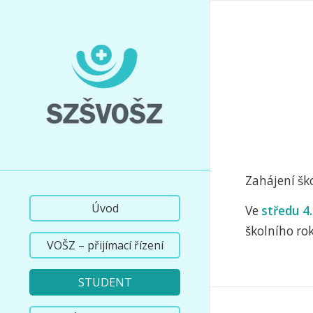
Zahájení šk
Úvod
Ve
středu 4
školního ro
VOŠZ – přijímací řízení
STUDENT