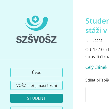
Studen
stáži v
4. 11. 2025
Od 13.10. d
strávili čtr
Celý článek
Úvod
Sdílet příspě
VOŠZ – přijímací řízení
STUDENT