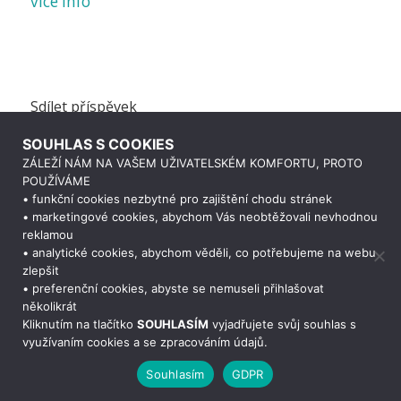
více info
Sdílet příspěvek
SOUHLAS S COOKIES
ZÁLEŽÍ NÁM NA VAŠEM UŽIVATELSKÉM KOMFORTU, PROTO
POUŽÍVÁME
• funkční cookies nezbytné pro zajištění chodu stránek
• marketingové cookies, abychom Vás neobtěžovali nevhodnou
reklamou
• analytické cookies, abychom věděli, co potřebujeme na webu
zlepšit
• preferenční cookies, abyste se nemuseli přihlašovat
Potřebujete poradit?
Zeptejte se našeho
několikrát
Kliknutím na tlačítko
SOUHLASÍM
vyjadřujete svůj souhlas s
využívaním cookies a se zpracováním údajů.
Souhlasím
GDPR