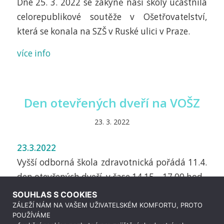
Dne 25. 3. 2022 se žákyně naší školy účastnila
celorepublikové soutěže v Ošetřovatelství,
která se konala na SZŠ v Ruské ulici v Praze.
více info
Den otevřených dveří na VOŠZ
23. 3. 2022
23.3.2022
Vyšší odborná škola zdravotnická pořádá 11.4.
den otevřených dveří, v čase 14,15 – 17,00 hod.
Prezentace nabízených oborů se budou konat
SOUHLAS S COOKIES
v budově školy, Karlovarská 99 Plzeň.
ZÁLEŽÍ NÁM NA VAŠEM UŽIVATELSKÉM KOMFORTU, PROTO
POUŽÍVÁME