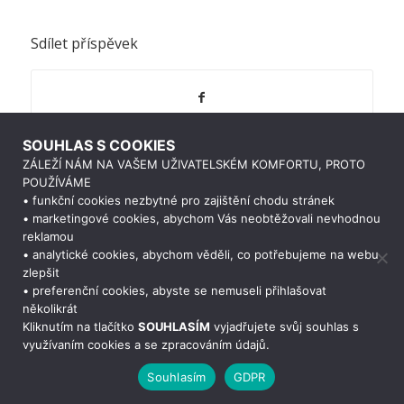
Sdílet příspěvek
SOUHLAS S COOKIES
ZÁLEŽÍ NÁM NA VAŠEM UŽIVATELSKÉM KOMFORTU, PROTO
POUŽÍVÁME
• funkční cookies nezbytné pro zajištění chodu stránek
• marketingové cookies, abychom Vás neobtěžovali nevhodnou
reklamou
• analytické cookies, abychom věděli, co potřebujeme na webu
zlepšit
• preferenční cookies, abyste se nemuseli přihlašovat
Potřebujete poradit?
Zeptejte se našeho
několikrát
asistenta
Chettyho
.
Kliknutím na tlačítko
SOUHLASÍM
vyjadřujete svůj souhlas s
využívaním cookies a se zpracováním údajů.
Souhlasím
GDPR