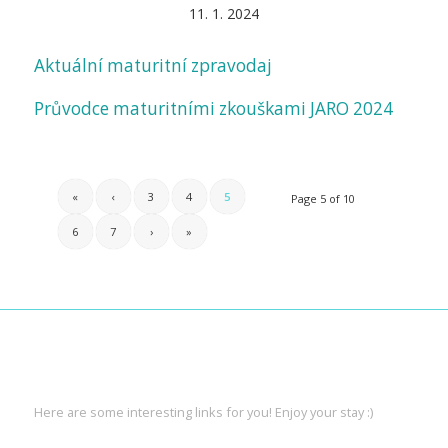
11. 1. 2024
Aktuální maturitní zpravodaj
Průvodce maturitními zkouškami JARO 2024
«
‹
3
4
5
Page 5 of 10
6
7
›
»
INTERESTING LINKS
Here are some interesting links for you! Enjoy your stay :)