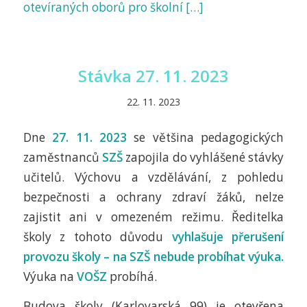
otevíraných oborů pro školní […]
Stávka 27. 11. 2023
22. 11. 2023
Dne
27. 11. 2023
se většina pedagogických
zaměstnanců
SZŠ
zapojila do vyhlášené stávky
učitelů. Výchovu a vzdělávání, z pohledu
bezpečnosti a ochrany zdraví žáků, nelze
zajistit ani v omezeném režimu. Ředitelka
školy z tohoto důvodu
vyhlašuje přerušení
provozu školy – na SZŠ nebude probíhat výuka.
Výuka na
VOŠZ
probíhá.
Budova školy (Karlovarská 99) je otevřena