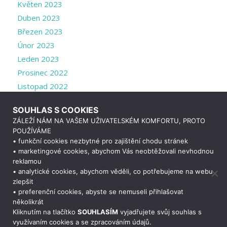
Květen 2023
Duben 2023
Březen 2023
Únor 2023
Leden 2023
Prosinec 2022
Listopad 2022
Říjen 2022
SOUHLAS S COOKIES
Září 2022
ZÁLEŽÍ NÁM NA VAŠEM UŽIVATELSKÉM KOMFORTU, PROTO
Srpen 2022
POUŽÍVÁME
Červenec 2022
• funkční cookies nezbytné pro zajištění chodu stránek
• marketingové cookies, abychom Vás neobtěžovali nevhodnou
Duben 2022
reklamou
Březen 2022
• analytické cookies, abychom věděli, co potřebujeme na webu
zlepšit
• preferenční cookies, abyste se nemuseli přihlašovat
Potřebujete poradit?
Zeptejte se našeho
asistenta
Chettyho
.
několikrát
Kliknutím na tlačítko
SOUHLASÍM
vyjadřujete svůj souhlas s
využívaním cookies a se zpracováním údajů.