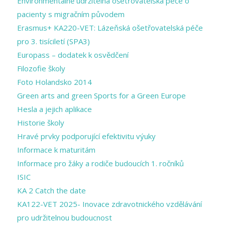
Environmentálně udržitelná ošetřovatelská péče o
pacienty s migračním původem
Erasmus+ KA220-VET: Lázeňská ošetřovatelská péče
pro 3. tisíciletí (SPA3)
Europass – dodatek k osvědčení
Filozofie školy
Foto Holandsko 2014
Green arts and ​green Sports for a ​Green Europe
Hesla a jejich aplikace
Historie školy
Hravé prvky podporující efektivitu výuky
Informace k maturitám
Informace pro žáky a rodiče budoucích 1. ročníků
ISIC
KA 2 Catch the date
KA122-VET 2025- Inovace zdravotnického vzdělávání
pro udržitelnou budoucnost