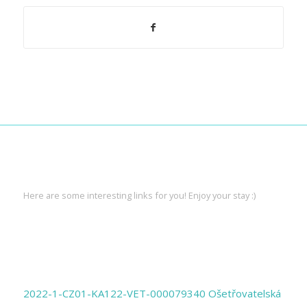
INTERESTING LINKS
Here are some interesting links for you! Enjoy your stay :)
PAGES
2022-1-CZ01-KA122-VET-000079340 Ošetřovatelská