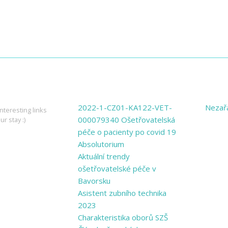
ING LINKS
PAGES
CATE
2022-1-CZ01-KA122-VET-
Nezař
nteresting links
000079340 Ošetřovatelská
ur stay :)
péče o pacienty po covid 19
Absolutorium
Aktuální trendy
ošetřovatelské péče v
Bavorsku
Asistent zubního technika
2023
Charakteristika oborů SZŠ