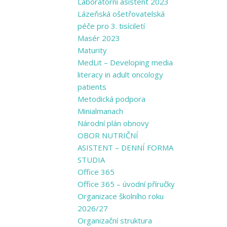
Laboratorní asistent 2023
Lázeňská ošetřovatelská
péče pro 3. tisíciletí
Masér 2023
Maturity
MedLit – Developing media
literacy in adult oncology
patients
Metodická podpora
Minialmanach
Národní plán obnovy
OBOR NUTRIČNÍ
ASISTENT – DENNÍ FORMA
STUDIA
Office 365
Office 365 – úvodní příručky
Organizace školního roku
2026/27
Organizační struktura