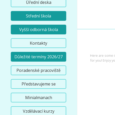
Úřední deska
Střední škola
Vyšší odborná škola
Kontakty
INTEREST
Here are some i
Důležité termíny 2026/27
for you! Enjoy yo
Poradenské pracoviště
Představujeme se
Minialmanach
Vzdělávací kurzy