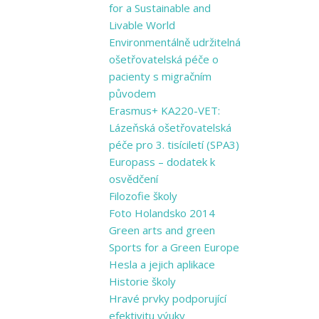
for a Sustainable and
Livable World
Environmentálně udržitelná
ošetřovatelská péče o
pacienty s migračním
původem
Erasmus+ KA220-VET:
Lázeňská ošetřovatelská
péče pro 3. tisíciletí (SPA3)
Europass – dodatek k
osvědčení
Filozofie školy
Foto Holandsko 2014
Green arts and ​green
Sports for a ​Green Europe
Hesla a jejich aplikace
Historie školy
Hravé prvky podporující
efektivitu výuky