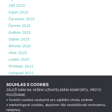
Září 2023
Srpen 2023
Červenec 2023
Červen 2023
Květen 2023
Duben 2023
Březen 2023
Únor 2023
Leden 2023
Prosinec 2022
Listopad 2022
Říjen 2022
SOUHLAS S COOKIES
Září 2022
ZÁLEŽÍ NÁM NA VAŠEM UŽIVATELSKÉM KOMFORTU, PROTO
Srpen 2022
POUŽÍVÁME
Červenec 2022
• funkční cookies nezbytné pro zajištění chodu stránek
• marketingové cookies, abychom Vás neobtěžovali nevhodnou
Duben 2022
reklamou