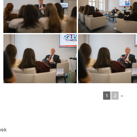
1
2
►
vek