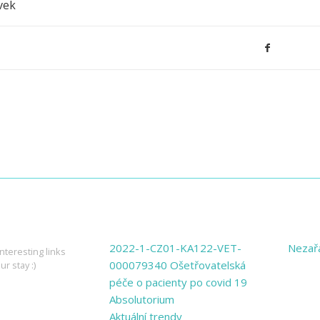
vek
ING LINKS
PAGES
CATE
2022-1-CZ01-KA122-VET-
Nezař
nteresting links
000079340 Ošetřovatelská
ur stay :)
péče o pacienty po covid 19
Absolutorium
Aktuální trendy