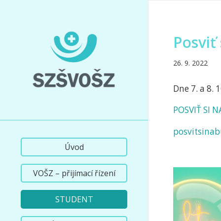
Posviť
26. 9. 2022
Dne 7. a 8.
POSVIŤ SI
posvitsinab
Úvod
VOŠZ – přijímací řízení
STUDENT