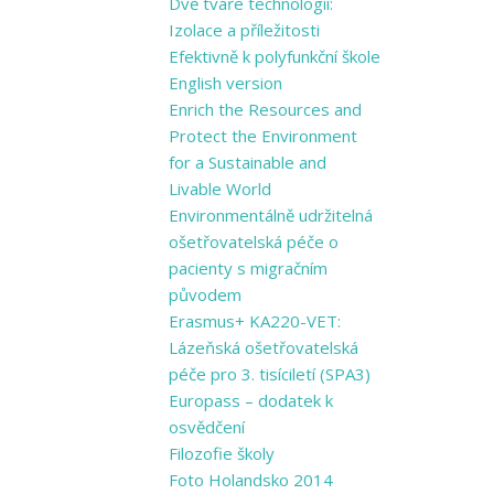
Dvě tváře technologií:
Izolace a příležitosti
Efektivně k polyfunkční škole
English version
Enrich the Resources and
Protect the Environment
for a Sustainable and
Livable World
Environmentálně udržitelná
ošetřovatelská péče o
pacienty s migračním
původem
Erasmus+ KA220-VET:
Lázeňská ošetřovatelská
péče pro 3. tisíciletí (SPA3)
Europass – dodatek k
osvědčení
Filozofie školy
Foto Holandsko 2014