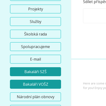
Sdílet příspě
Projekty
Služby
Školská rada
Spolupracujeme
E-mail
Bakaláři SZŠ
INTEREST
Here are some i
Bakaláři VOŠZ
for you! Enjoy yo
Národní plán obnovy