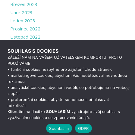
Březen 2023
Únor 2023
Leden 2023
Prosinec 2022
Listopad 2022
Říjen 2022
SOUHLAS S COOKIES
Září 2022
ZÁLEŽÍ NÁM NA VAŠEM UŽIVATELSKÉM KOMFORTU, PROTO
Srpen 2022
POUŽÍVÁME
Červenec 2022
• funkční cookies nezbytné pro zajištění chodu stránek
• marketingové cookies, abychom Vás neobtěžovali nevhodnou
Duben 2022
reklamou
Březen 2022
• analytické cookies, abychom věděli, co potřebujeme na webu
zlepšit
• preferenční cookies, abyste se nemuseli přihlašovat
Potřebujete poradit?
Zeptejte se našeho
asistenta
Chet
několikrát
Kliknutím na tlačítko
SOUHLASÍM
vyjadřujete svůj souhlas s
využívaním cookies a se zpracováním údajů.
© Copyright -
Střední zdravotnická škola a Vyšší odborná škola
Souhlasím
GDPR
zdravotnická Plzeň
-
Enfold WordPress Theme by Kriesi