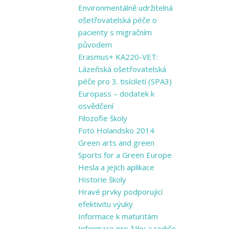
Environmentálně udržitelná
ošetřovatelská péče o
pacienty s migračním
původem
Erasmus+ KA220-VET:
Lázeňská ošetřovatelská
péče pro 3. tisíciletí (SPA3)
Europass – dodatek k
osvědčení
Filozofie školy
Foto Holandsko 2014
Green arts and ​green
Sports for a ​Green Europe
Hesla a jejich aplikace
Historie školy
Hravé prvky podporující
efektivitu výuky
Informace k maturitám
Informace pro žáky a rodiče