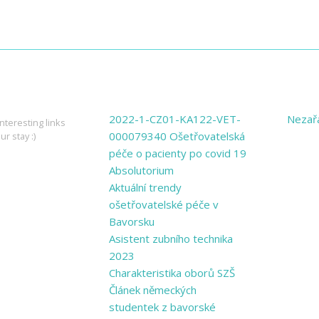
ING LINKS
PAGES
CATE
2022-1-CZ01-KA122-VET-
Nezař
nteresting links
000079340 Ošetřovatelská
ur stay :)
péče o pacienty po covid 19
Absolutorium
Aktuální trendy
ošetřovatelské péče v
Bavorsku
Asistent zubního technika
2023
Charakteristika oborů SZŠ
Článek německých
studentek z bavorské