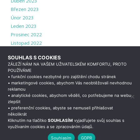
Duben 2023
Březen 2023
Únor 2023
Leden 2023
Prosinec 2022
Listopad 2022
Říjen 2022
SOUHLAS S COOKIES
Září 2022
ZÁLEŽÍ NÁM NA VAŠEM UŽIVATELSKÉM KOMFORTU, PROTO
Srpen 2022
POUŽÍVÁME
Červenec 2022
• funkční cookies nezbytné pro zajištění chodu stránek
• marketingové cookies, abychom Vás neobtěžovali nevhodnou
Duben 2022
reklamou
Březen 2022
• analytické cookies, abychom věděli, co potřebujeme na webu
zlepšit
• preferenční cookies, abyste se nemuseli přihlašovat
Potřebujete poradit?
Zeptejte se našeho
asistenta
Chettyho
.
několikrát
Kliknutím na tlačítko
SOUHLASÍM
vyjadřujete svůj souhlas s
využívaním cookies a se zpracováním údajů.
© Copyright -
Střední zdravotnická škola a Vyšší odborná škola
Souhlasím
GDPR
zdravotnická Plzeň
-
Enfold WordPress Theme by Kriesi