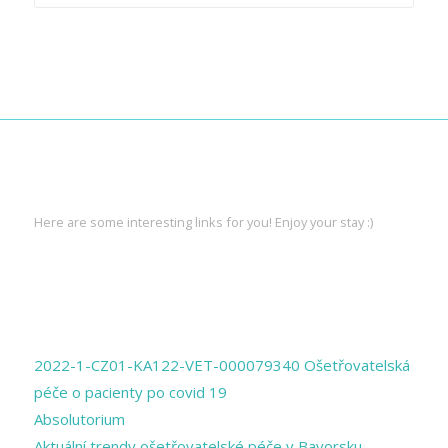
INTERESTING LINKS
Here are some interesting links for you! Enjoy your stay :)
PAGES
2022-1-CZ01-KA122-VET-000079340 Ošetřovatelská
péče o pacienty po covid 19
Absolutorium
Aktuální trendy ošetřovatelské péče v Bavorsku