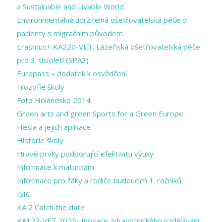
a Sustainable and Livable World
Environmentálně udržitelná ošetřovatelská péče o
pacienty s migračním původem
Erasmus+ KA220-VET: Lázeňská ošetřovatelská péče
pro 3. tisíciletí (SPA3)
Europass – dodatek k osvědčení
Filozofie školy
Foto Holandsko 2014
Green arts and ​green Sports for a ​Green Europe
Hesla a jejich aplikace
Historie školy
Hravé prvky podporující efektivitu výuky
Informace k maturitám
Informace pro žáky a rodiče budoucích 1. ročníků
ISIC
KA 2 Catch the date
KA122-VET 2025- Inovace zdravotnického vzdělávání