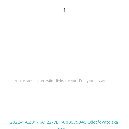
INTERESTING LINKS
Here are some interesting links for you! Enjoy your stay :)
PAGES
2022-1-CZ01-KA122-VET-000079340 Ošetřovatelská