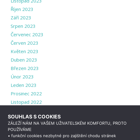
Listopad 2023
Říjen 2023
Září 2023
Srpen 2023
Červenec 2023
Červen 2023
Květen 2023
Duben 2023
Březen 2023
Únor 2023
Leden 2023
Prosinec 2022
Listopad 2022
Říjen 2022
SOUHLAS S COOKIES
Září 2022
ZÁLEŽÍ NÁM NA VAŠEM UŽIVATELSKÉM KOMFORTU, PROTO
Srpen 2022
POUŽÍVÁME
Červenec 2022
• funkční cookies nezbytné pro zajištění chodu stránek