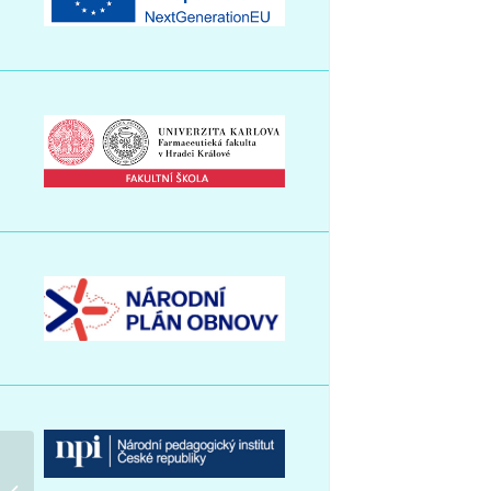
Průvodce maturitními zkouškami