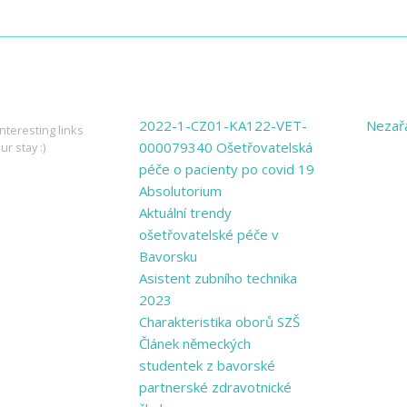
ING LINKS
PAGES
CATE
2022-1-CZ01-KA122-VET-
Nezař
nteresting links
000079340 Ošetřovatelská
ur stay :)
péče o pacienty po covid 19
Absolutorium
Aktuální trendy
ošetřovatelské péče v
Bavorsku
Asistent zubního technika
2023
Charakteristika oborů SZŠ
Článek německých
studentek z bavorské
partnerské zdravotnické