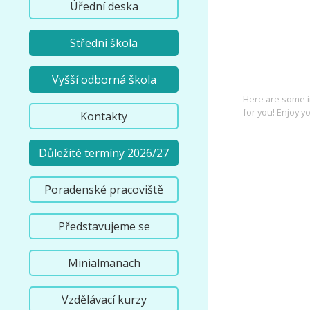
Úřední deska
Střední škola
INTEREST
Vyšší odborná škola
Here are some i
for you! Enjoy yo
Kontakty
Důležité termíny 2026/27
Poradenské pracoviště
Představujeme se
Minialmanach
Vzdělávací kurzy