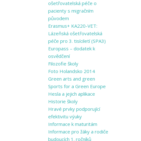
ošetřovatelská péče o
pacienty s migračním
původem
Erasmus+ KA220-VET:
Lázeňská ošetřovatelská
péče pro 3. tisíciletí (SPA3)
Europass – dodatek k
osvědčení
Filozofie školy
Foto Holandsko 2014
Green arts and ​green
Sports for a ​Green Europe
Hesla a jejich aplikace
Historie školy
Hravé prvky podporující
efektivitu výuky
Informace k maturitám
Informace pro žáky a rodiče
budoucích 1. ročníků