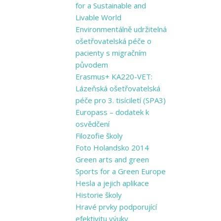
for a Sustainable and
Livable World
Environmentálně udržitelná
ošetřovatelská péče o
pacienty s migračním
původem
Erasmus+ KA220-VET:
Lázeňská ošetřovatelská
péče pro 3. tisíciletí (SPA3)
Europass – dodatek k
osvědčení
Filozofie školy
Foto Holandsko 2014
Green arts and ​green
Sports for a ​Green Europe
Hesla a jejich aplikace
Historie školy
Hravé prvky podporující
efektivitu výuky