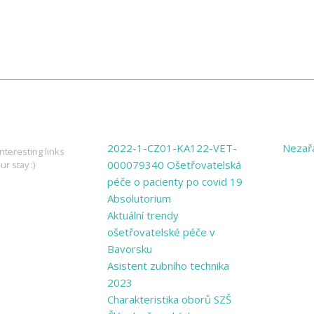
ING LINKS
PAGES
CATE
2022-1-CZ01-KA122-VET-
Nezař
nteresting links
000079340 Ošetřovatelská
ur stay :)
péče o pacienty po covid 19
Absolutorium
Aktuální trendy
ošetřovatelské péče v
Bavorsku
Asistent zubního technika
2023
Charakteristika oborů SZŠ