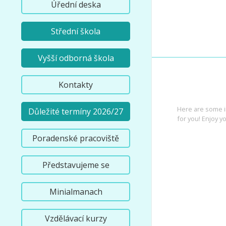
Úřední deska
Střední škola
Vyšší odborná škola
Kontakty
INTEREST
Here are some i
Důležité termíny 2026/27
for you! Enjoy yo
Poradenské pracoviště
Představujeme se
Minialmanach
Vzdělávací kurzy