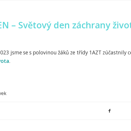
JEN – Světový den záchrany živo
2023 jsme se s polovinou žáků ze třídy 1AZT zúčastnily 
vota
.
vek