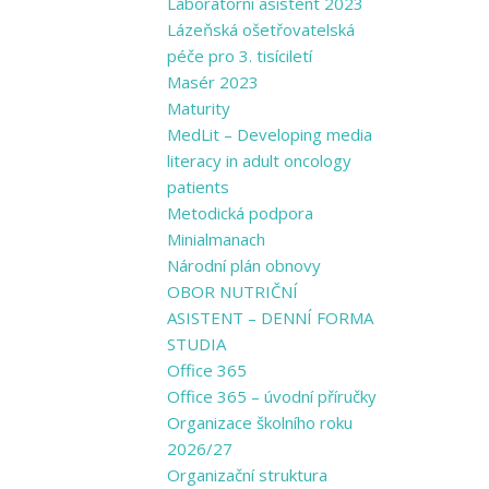
Laboratorní asistent 2023
Lázeňská ošetřovatelská
péče pro 3. tisíciletí
Masér 2023
Maturity
MedLit – Developing media
literacy in adult oncology
patients
Metodická podpora
Minialmanach
Národní plán obnovy
OBOR NUTRIČNÍ
ASISTENT – DENNÍ FORMA
STUDIA
Office 365
Office 365 – úvodní příručky
Organizace školního roku
2026/27
Organizační struktura